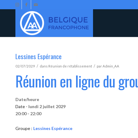
Lessines Espérance
/
/
02/07/2029
dans
Réunion de rétablissement
par
Admin_AA
Réunion en ligne du gro
Date/heure
Date -
lundi 2 juillet 2029
20:00 - 22:00
Groupe :
Lessines Espérance