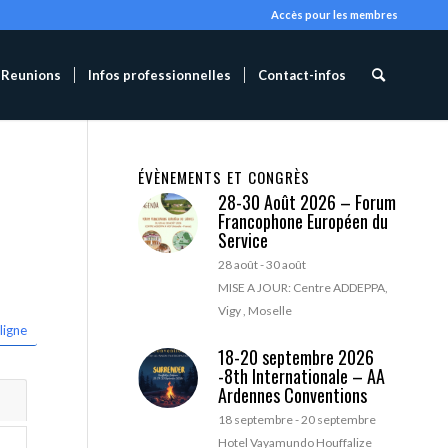
Accès pour les membres
Reunions
Infos professionnelles
Contact-infos
ÉVÈNEMENTS ET CONGRÈS
28-30 Août 2026 – Forum
Francophone Européen du
Service
28 août
-
30 août
MISE A JOUR: Centre ADDEPPA,
Vigy , Moselle
ligne
18-20 septembre 2026
-8th Internationale – AA
Ardennes Conventions
18 septembre
-
20 septembre
Hotel Vayamundo Houffalize