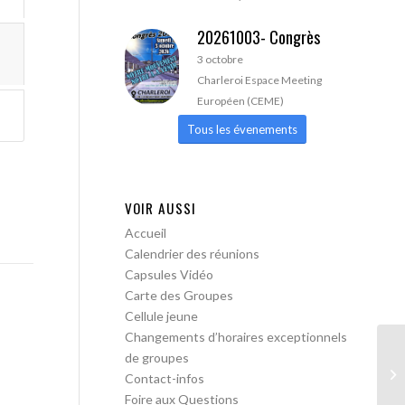
20261003- Congrès
3 octobre
Charleroi Espace Meeting
Européen (CEME)
Tous les évenements
VOIR AUSSI
Accueil
Calendrier des réunions
Capsules Vidéo
Carte des Groupes
Cellule jeune
Changements d’horaires exceptionnels
de groupes
Le
Contact-infos
Foire aux Questions