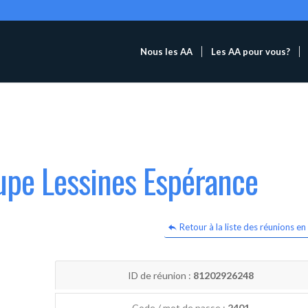
Nous les AA
Les AA pour vous?
upe Lessines Espérance
Retour à la liste des réunions en 
ID de réunion :
81202926248
Code / mot de passe :
2401