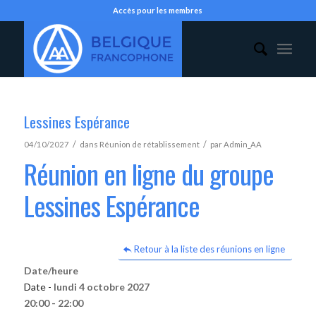
Accès pour les membres
Lessines Espérance
/
/
04/10/2027
dans
Réunion de rétablissement
par
Admin_AA
Réunion en ligne du groupe
Lessines Espérance
Retour à la liste des réunions en ligne
Date/heure
Date -
lundi 4 octobre 2027
20:00 - 22:00