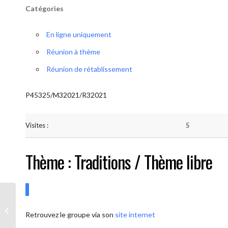
Catégories
En ligne uniquement
Réunion à thème
Réunion de rétablissement
P45325/M32021/R32021
Visites :
5
Thème : Traditions / Thème libre
AA-UNITE.BE (Conférencier / Thème
Retrouvez le groupe via son
site internet
libre)