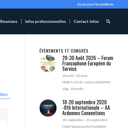
Accès pour les membres
Reunions
Infos professionnelles
Contact-infos
ÉVÈNEMENTS ET CONGRÈS
28-30 Août 2026 – Forum
Francophone Européen du
Service
28 août
-
30 août
MISE A JOUR: Centre ADDEPPA,
Vigy , Moselle
ligne
18-20 septembre 2026
-8th Internationale – AA
Ardennes Conventions
18 septembre
-
20 septembre
Hotel Vayamundo Houffalize