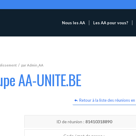
Nous les AA
Les AA pour vous?
/
blissement
par
Admin_AA
oupe AA-UNITE.BE
Retour à la liste des réunions en 
ID de réunion :
81410318890
Code / mot de passe :