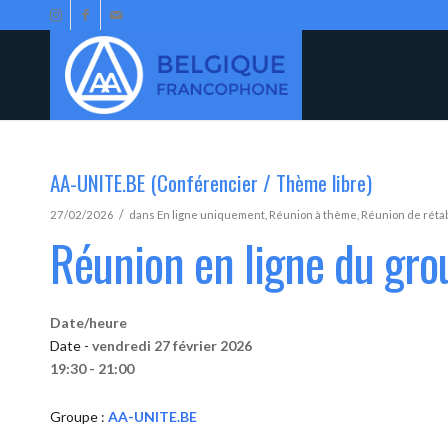
AA-UNITE.BE (Conférencier / Thème libre)
/
27/02/2026
dans
En ligne uniquement
,
Réunion à thème
,
Réunion de réta
Réunion en ligne du gr
Date/heure
Date -
vendredi 27 février 2026
19:30 - 21:00
Groupe :
AA-UNITE.BE