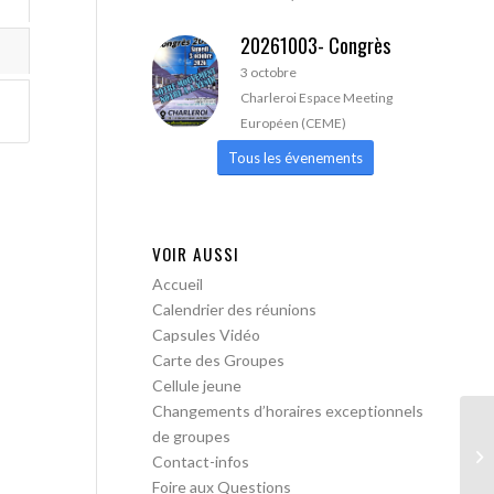
20261003- Congrès
3 octobre
Charleroi Espace Meeting
Européen (CEME)
Tous les évenements
VOIR AUSSI
Accueil
Calendrier des réunions
Capsules Vidéo
Carte des Groupes
Cellule jeune
Changements d’horaires exceptionnels
de groupes
AA
Contact-infos
lib
Foire aux Questions