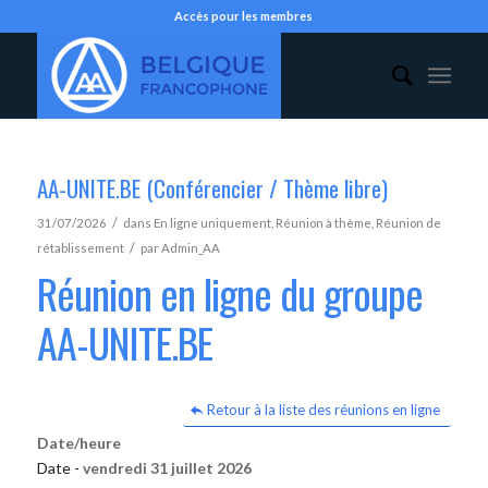
Accès pour les membres
AA-UNITE.BE (Conférencier / Thème libre)
/
31/07/2026
dans
En ligne uniquement
,
Réunion à thème
,
Réunion de
/
rétablissement
par
Admin_AA
Réunion en ligne du groupe
AA-UNITE.BE
Retour à la liste des réunions en ligne
Date/heure
Date -
vendredi 31 juillet 2026