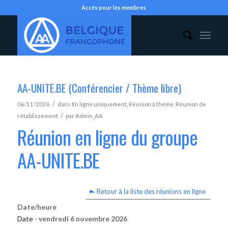
Accès pour les membres
AA-UNITE.BE (Conférencier / Thème libre)
/
06/11/2026
dans
En ligne uniquement
,
Réunion à thème
,
Réunion de
/
rétablissement
par
Admin_AA
Réunion en ligne du groupe
AA-UNITE.BE
Retour à la liste des réunions en ligne
Date/heure
Date -
vendredi 6 novembre 2026