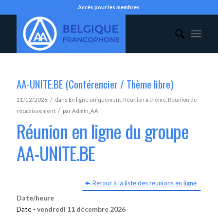
Accès pour les membres
AA-UNITE.BE (Conférencier / Thème libre)
/
11/12/2026
dans
En ligne uniquement
,
Réunion à thème
,
Réunion de
/
rétablissement
par
Admin_AA
Réunion en ligne du groupe
AA-UNITE.BE
Retour à la liste des réunions en ligne
Date/heure
Date -
vendredi 11 décembre 2026