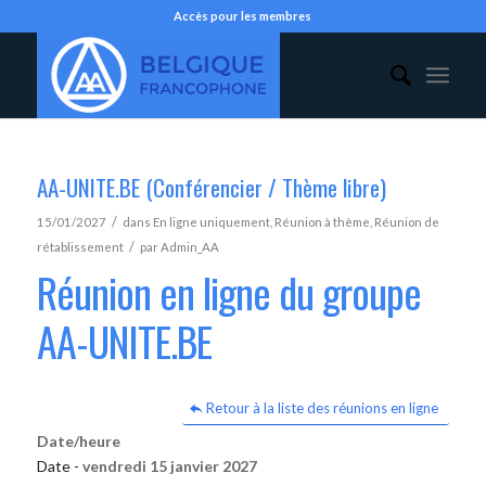
Accès pour les membres
AA-UNITE.BE (Conférencier / Thème libre)
/
15/01/2027
dans
En ligne uniquement
,
Réunion à thème
,
Réunion de
/
rétablissement
par
Admin_AA
Réunion en ligne du groupe
AA-UNITE.BE
Retour à la liste des réunions en ligne
Date/heure
Date -
vendredi 15 janvier 2027