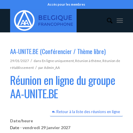
Accès pour les membres
AA-UNITE.BE (Conférencier / Thème libre)
/
29/01/2027
dans
En ligne uniquement
,
Réunion à thème
,
Réunion de
/
rétablissement
par
Admin_AA
Réunion en ligne du groupe
AA-UNITE.BE
Retour à la liste des réunions en ligne
Date/heure
Date -
vendredi 29 janvier 2027