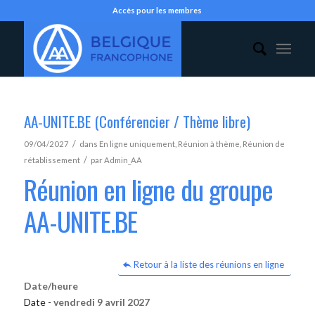
Accès pour les membres
AA-UNITE.BE (Conférencier / Thème libre)
/
09/04/2027
dans
En ligne uniquement
,
Réunion à thème
,
Réunion de
/
rétablissement
par
Admin_AA
Réunion en ligne du groupe
AA-UNITE.BE
Retour à la liste des réunions en ligne
Date/heure
Date -
vendredi 9 avril 2027