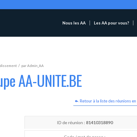
Nous les AA
Les AA pour vous?
/
blissement
par
Admin_AA
oupe AA-UNITE.BE
Retour à la liste des réunions en 
ID de réunion :
81410318890
Code / mot de passe :