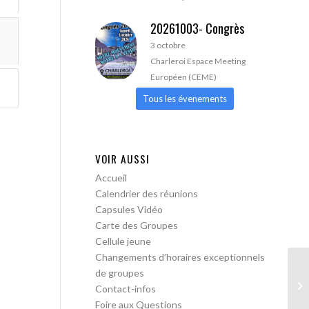
20261003- Congrès
3 octobre
Charleroi Espace Meeting
Européen (CEME)
Tous les évenements
VOIR AUSSI
Accueil
Calendrier des réunions
Capsules Vidéo
Carte des Groupes
Cellule jeune
Changements d’horaires exceptionnels
de groupes
AA
Contact-infos
lib
Foire aux Questions