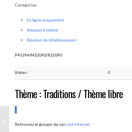
Catégories
En ligne uniquement
Réunion à thème
Réunion de rétablissement
P45394/M32090/R32090
Visites :
0
Thème : Traditions / Thème libre
AA-UNITE.BE (Conférencier / Thème
Retrouvez le groupe via son
site internet
libre)