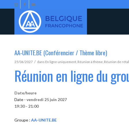
AA-UNITE.BE (Conférencier / Thème libre)
/
25/06/2027
dans
En ligne uniquement
,
Réunion à thème
,
Réunion de réta
Réunion en ligne du gr
Date/heure
Date -
vendredi 25 juin 2027
19:30 - 21:00
Groupe :
AA-UNITE.BE