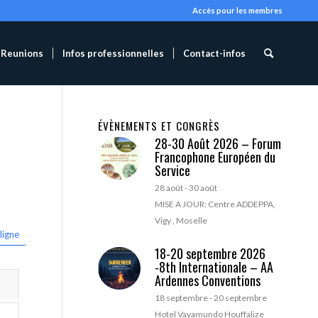
Accès pour les membres
Reunions
Infos professionnelles
Contact-infos
ÉVÈNEMENTS ET CONGRÈS
28-30 Août 2026 – Forum
Francophone Européen du
Service
28 août
-
30 août
MISE A JOUR: Centre ADDEPPA,
Vigy , Moselle
ligne
18-20 septembre 2026
-8th Internationale – AA
Ardennes Conventions
18 septembre
-
20 septembre
Hotel Vayamundo Houffalize