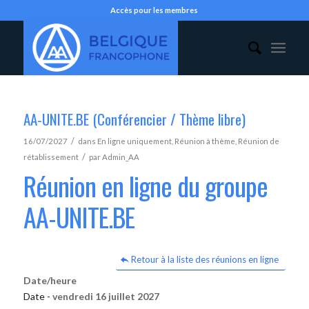
Accès pour les membres
AA-UNITE.BE (Conférencier / Thème libre)
/
16/07/2027
dans
En ligne uniquement
,
Réunion à thème
,
Réunion de
/
rétablissement
par
Admin_AA
Réunion en ligne du groupe
AA-UNITE.BE
Retour à la liste des réunions en ligne
Date/heure
Date -
vendredi 16 juillet 2027