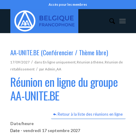
Accès pour les membres
AA-UNITE.BE (Conférencier / Thème libre)
/
17/09/2027
dans
En ligne uniquement
,
Réunion à thème
,
Réunion de
/
rétablissement
par
Admin_AA
Réunion en ligne du groupe
AA-UNITE.BE
Retour à la liste des réunions en ligne
Date/heure
Date -
vendredi 17 septembre 2027