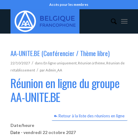
Accès pour les membres
AA-UNITE.BE (Conférencier / Thème libre)
/
22/10/2027
dans
En ligne uniquement
,
Réunion à thème
,
Réunion de
/
rétablissement
par
Admin_AA
Réunion en ligne du groupe
AA-UNITE.BE
Retour à la liste des réunions en ligne
Date/heure
Date -
vendredi 22 octobre 2027