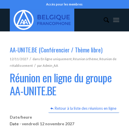
Accès pour les membres
AA-UNITE.BE (Conférencier / Thème libre)
/
12/11/2027
dans
En ligne uniquement
,
Réunion à thème
,
Réunion de
/
rétablissement
par
Admin_AA
Réunion en ligne du groupe
AA-UNITE.BE
Retour à la liste des réunions en ligne
Date/heure
Date -
vendredi 12 novembre 2027