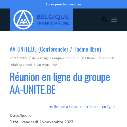
Accès pour les membres
AA-UNITE.BE (Conférencier / Thème libre)
/
26/11/2027
dans
En ligne uniquement
,
Réunion à thème
,
Réunion de
/
rétablissement
par
Admin_AA
Réunion en ligne du groupe
AA-UNITE.BE
Retour à la liste des réunions en ligne
Date/heure
Date -
vendredi 26 novembre 2027