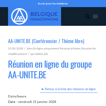
Accès pour les membres
AA-UNITE.BE (Conférencier / Thème libre)
/
21/01/2028
dans
En ligne uniquement
,
Réunion à thème
,
Réunion de
/
rétablissement
par
Admin_AA
Réunion en ligne du groupe
AA-UNITE.BE
Retour à la liste des réunions en ligne
Date/heure
Date -
vendredi 21 janvier 2028