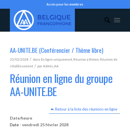
Accès pour les membres
AA-UNITE.BE (Conférencier / Thème libre)
/
25/02/2028
dans
En ligne uniquement
,
Réunion à thème
,
Réunion de
/
rétablissement
par
Admin_AA
Réunion en ligne du groupe
AA-UNITE.BE
Retour à la liste des réunions en ligne
Date/heure
Date -
vendredi 25 février 2028