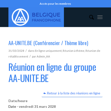
Accès pour les membres
AA-UNITE.BE (Conférencier / Thème libre)
/
31/03/2028
dans
En ligne uniquement
,
Réunion à thème
,
Réunion de
/
rétablissement
par
Admin_AA
Réunion en ligne du groupe
AA-UNITE.BE
Retour à la liste des réunions en ligne
Date/heure
Date -
vendredi 31 mars 2028