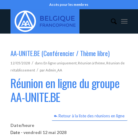
Accès pour les membres
AA-UNITE.BE (Conférencier / Thème libre)
/
12/05/2028
dans
En ligne uniquement
,
Réunion à thème
,
Réunion de
/
rétablissement
par
Admin_AA
Réunion en ligne du groupe
AA-UNITE.BE
Retour à la liste des réunions en ligne
Date/heure
Date -
vendredi 12 mai 2028