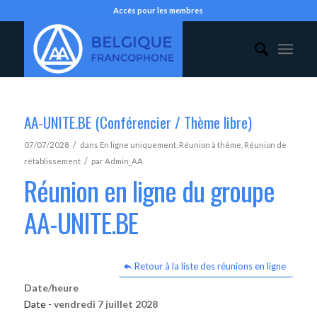
Accès pour les membres
AA-UNITE.BE (Conférencier / Thème libre)
/
07/07/2028
dans
En ligne uniquement
,
Réunion à thème
,
Réunion de
/
rétablissement
par
Admin_AA
Réunion en ligne du groupe
AA-UNITE.BE
Retour à la liste des réunions en ligne
Date/heure
Date -
vendredi 7 juillet 2028