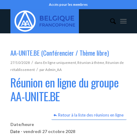
Accès pour les membres
AA-UNITE.BE (Conférencier / Thème libre)
/
27/10/2028
dans
En ligne uniquement
,
Réunion à thème
,
Réunion de
/
rétablissement
par
Admin_AA
Réunion en ligne du groupe
AA-UNITE.BE
Retour à la liste des réunions en ligne
Date/heure
Date -
vendredi 27 octobre 2028