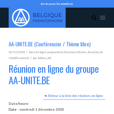
Accès pour les membres
AA-UNITE.BE (Conférencier / Thème libre)
/
01/12/2028
dans
En ligne uniquement
,
Réunion à thème
,
Réunion de
/
rétablissement
par
Admin_AA
Réunion en ligne du groupe
AA-UNITE.BE
Retour à la liste des réunions en ligne
Date/heure
Date -
vendredi 1 décembre 2028