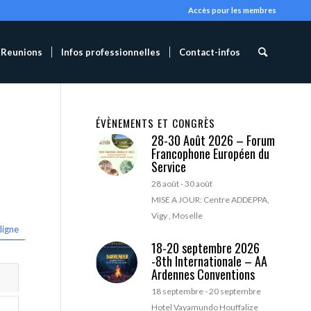
Accès pour les membres
Reunions
Infos professionnelles
Contact-infos
ÉVÈNEMENTS ET CONGRÈS
28-30 Août 2026 – Forum
Francophone Européen du
Service
28 août
-
30 août
MISE A JOUR: Centre ADDEPPA,
Vigy , Moselle
ligne
18-20 septembre 2026
-8th Internationale – AA
Ardennes Conventions
18 septembre
-
20 septembre
Hotel Vayamundo Houffalize