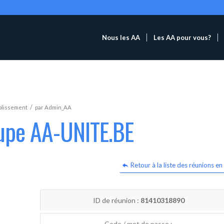
Nous les AA
Les AA pour vous?
/
blissement
par
Admin_AA
oupe AA-UNITE.BE
Retour à la liste des réunions en 
ID de réunion :
81410318890
Code / mot de passe :