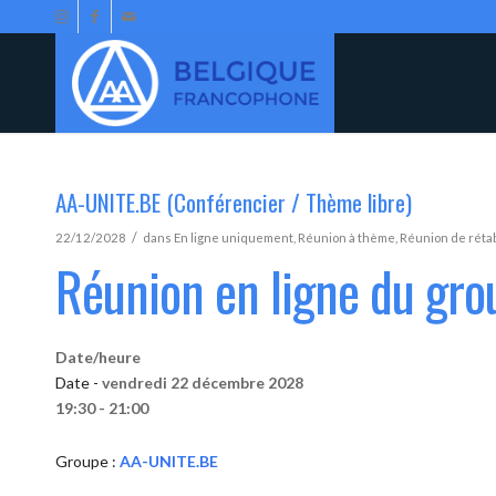
AA-UNITE.BE (Conférencier / Thème libre)
/
22/12/2028
dans
En ligne uniquement
,
Réunion à thème
,
Réunion de réta
Réunion en ligne du gr
Date/heure
Date -
vendredi 22 décembre 2028
19:30 - 21:00
Groupe :
AA-UNITE.BE