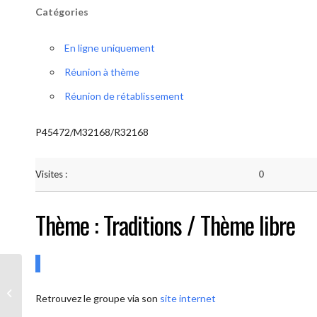
Catégories
En ligne uniquement
Réunion à thème
Réunion de rétablissement
P45472/M32168/R32168
Visites :
0
Thème : Traditions / Thème libre
AA-UNITE.BE (Conférencier / Thème
Retrouvez le groupe via son
site internet
libre)