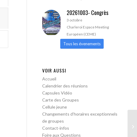
20261003- Congrès
3 octobre
Charleroi Espace Meeting
Européen (CEME)
Tous les évenements
VOIR AUSSI
Accueil
Calendrier des réunions
Capsules Vidéo
Carte des Groupes
Cellule jeune
Changements d’horaires exceptionnels
de groupes
AA
Contact-infos
lib
Foire aux Questions