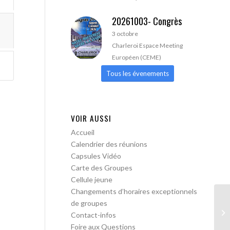
20261003- Congrès
3 octobre
Charleroi Espace Meeting
Européen (CEME)
Tous les évenements
VOIR AUSSI
Accueil
Calendrier des réunions
Capsules Vidéo
Carte des Groupes
Cellule jeune
Changements d’horaires exceptionnels
de groupes
AA
Contact-infos
lib
Foire aux Questions