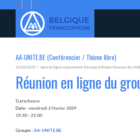
AA-UNITE.BE (Conférencier / Thème libre)
/
02/02/2029
dans
En ligne uniquement
,
Réunion à thème
,
Réunion de réta
Réunion en ligne du gr
Date/heure
Date -
vendredi 2 février 2029
19:30 - 21:00
Groupe :
AA-UNITE.BE