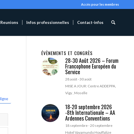
Accès pour les membres
Reunions
Infos professionnelles
Contact-infos
ÉVÈNEMENTS ET CONGRÈS
28-30 Août 2026 – Forum
Francophone Européen du
Service
28 août
-
30 août
MISE A JOUR: Centre ADDEPPA,
Vigy , Moselle
ligne
18-20 septembre 2026
-8th Internationale – AA
Ardennes Conventions
18 septembre
-
20 septembre
Hotel Vayamundo Houffalize