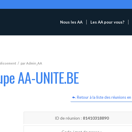
Nous les AA
Les AA pour vous?
/
blissement
par
Admin_AA
oupe AA-UNITE.BE
Retour à la liste des réunions en 
ID de réunion :
81410318890
Code / mot de passe :