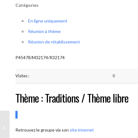
Catégories
En ligne uniquement
Réunion à thème
Réunion de rétablissement
P45478/M32174/R32174
Visites :
0
Thème : Traditions / Thème libre
AA-UNITE.BE (Conférencier / Thème
Retrouvez le groupe via son
site internet
libre)