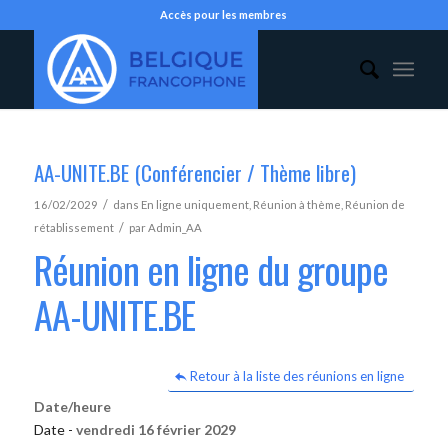
Accès pour les membres
AA-UNITE.BE (Conférencier / Thème libre)
/
16/02/2029
dans
En ligne uniquement
,
Réunion à thème
,
Réunion de
/
rétablissement
par
Admin_AA
Réunion en ligne du groupe
AA-UNITE.BE
Retour à la liste des réunions en ligne
Date/heure
Date -
vendredi 16 février 2029