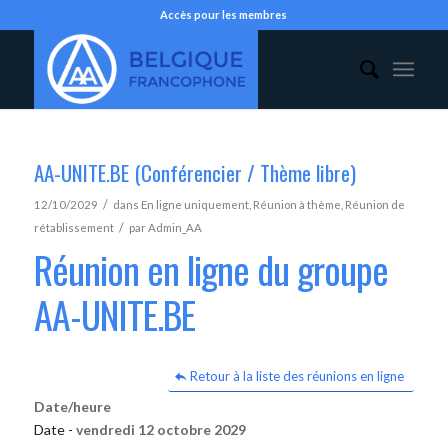
Accès pour les membres
AA-UNITE.BE (Conférencier / Thème libre)
/
12/10/2029
dans
En ligne uniquement
,
Réunion à thème
,
Réunion de
/
rétablissement
par
Admin_AA
Réunion en ligne du groupe
AA-UNITE.BE
Retour à la liste des réunions en ligne
Date/heure
Date -
vendredi 12 octobre 2029