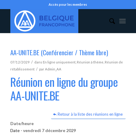
Accès pour les membres
AA-UNITE.BE (Conférencier / Thème libre)
/
07/12/2029
dans
En ligne uniquement
,
Réunion à thème
,
Réunion de
/
rétablissement
par
Admin_AA
Réunion en ligne du groupe
AA-UNITE.BE
Retour à la liste des réunions en ligne
Date/heure
Date -
vendredi 7 décembre 2029