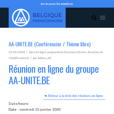
Accès pour les membres
AA-UNITE.BE (Conférencier / Thème libre)
/
25/01/2030
dans
En ligne uniquement
,
Réunion à thème
,
Réunion de
/
rétablissement
par
Admin_AA
Réunion en ligne du groupe
AA-UNITE.BE
Retour à la liste des réunions en ligne
Date/heure
Date -
vendredi 25 janvier 2030