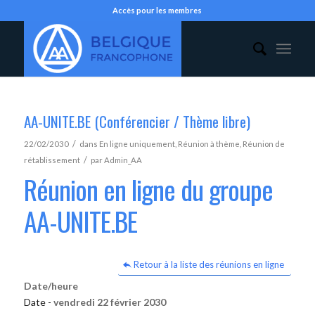
Accès pour les membres
AA-UNITE.BE (Conférencier / Thème libre)
/
22/02/2030
dans
En ligne uniquement
,
Réunion à thème
,
Réunion de
/
rétablissement
par
Admin_AA
Réunion en ligne du groupe
AA-UNITE.BE
Retour à la liste des réunions en ligne
Date/heure
Date -
vendredi 22 février 2030