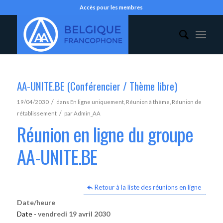
Accès pour les membres
AA-UNITE.BE (Conférencier / Thème libre)
/
19/04/2030
dans
En ligne uniquement
,
Réunion à thème
,
Réunion de
/
rétablissement
par
Admin_AA
Réunion en ligne du groupe
AA-UNITE.BE
Retour à la liste des réunions en ligne
Date/heure
Date -
vendredi 19 avril 2030