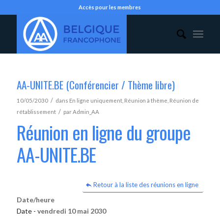
Accès pour les membres
AA-UNITE.BE (Conférencier / Thème libre)
/
10/05/2030
dans
En ligne uniquement
,
Réunion à thème
,
Réunion de
/
rétablissement
par
Admin_AA
Réunion en ligne du groupe
AA-UNITE.BE
Retour à la liste des réunions en ligne
Date/heure
Date -
vendredi 10 mai 2030