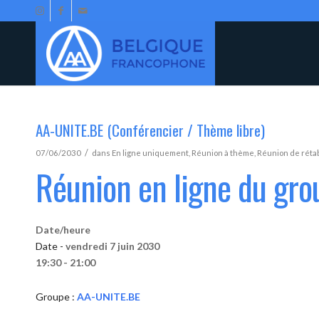
AA-UNITE.BE (Conférencier / Thème libre)
/
07/06/2030
dans
En ligne uniquement
,
Réunion à thème
,
Réunion de réta
Réunion en ligne du gr
Date/heure
Date -
vendredi 7 juin 2030
19:30 - 21:00
Groupe :
AA-UNITE.BE