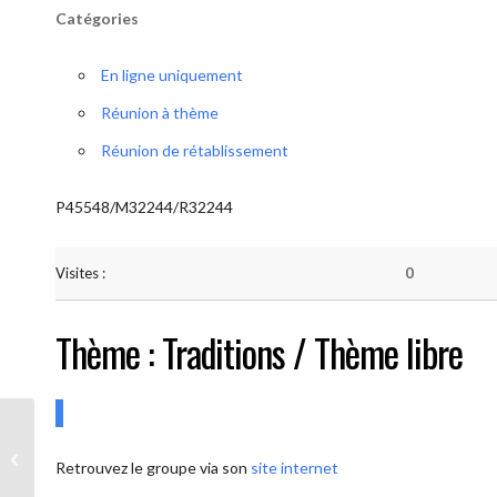
Catégories
En ligne uniquement
Réunion à thème
Réunion de rétablissement
P45548/M32244/R32244
Visites :
0
Thème : Traditions / Thème libre
AA-UNITE.BE (Conférencier / Thème
Retrouvez le groupe via son
site internet
libre)