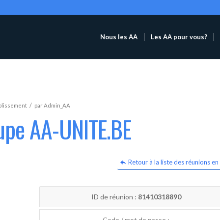
Nous les AA
Les AA pour vous?
/
blissement
par
Admin_AA
oupe AA-UNITE.BE
Retour à la liste des réunions en 
ID de réunion :
81410318890
Code / mot de passe :