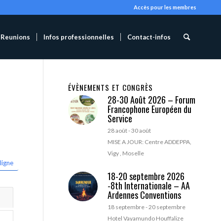
Accès pour les membres
Reunions
Infos professionnelles
Contact-infos
ÉVÈNEMENTS ET CONGRÈS
28-30 Août 2026 – Forum
Francophone Européen du
Service
28 août
-
30 août
MISE A JOUR: Centre ADDEPPA,
Vigy , Moselle
ligne
18-20 septembre 2026
-8th Internationale – AA
Ardennes Conventions
18 septembre
-
20 septembre
Hotel Vayamundo Houffalize