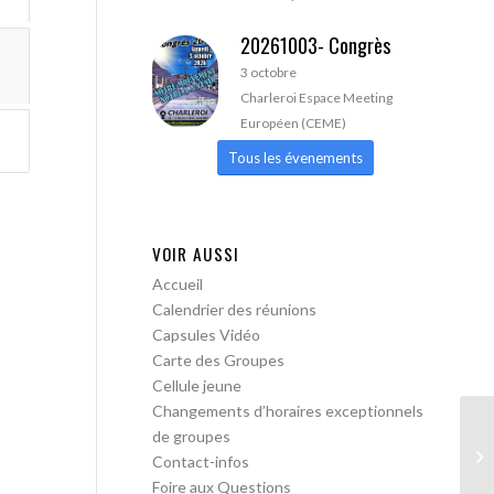
20261003- Congrès
3 octobre
Charleroi Espace Meeting
Européen (CEME)
Tous les évenements
VOIR AUSSI
Accueil
Calendrier des réunions
Capsules Vidéo
Carte des Groupes
Cellule jeune
Changements d’horaires exceptionnels
de groupes
AA
Contact-infos
lib
Foire aux Questions