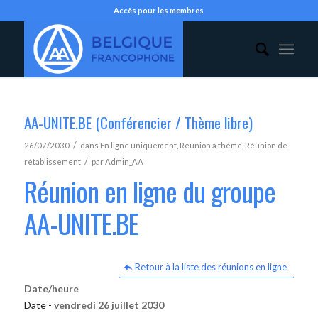
Accès pour les membres
AA-UNITE.BE (Conférencier / Thème libre)
/
26/07/2030
dans
En ligne uniquement
,
Réunion à thème
,
Réunion de
/
rétablissement
par
Admin_AA
Réunion en ligne du groupe
AA-UNITE.BE
Retour à la liste des réunions en ligne
Date/heure
Date -
vendredi 26 juillet 2030