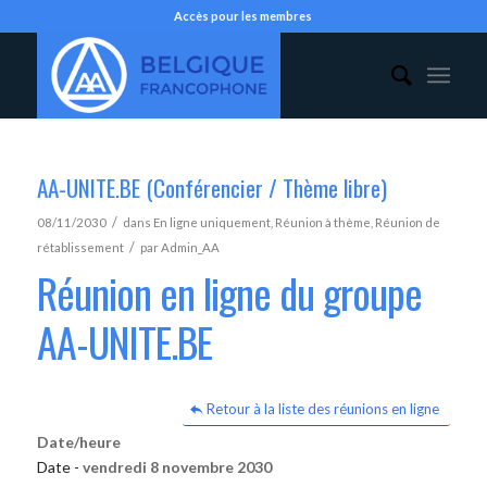
Accès pour les membres
AA-UNITE.BE (Conférencier / Thème libre)
/
08/11/2030
dans
En ligne uniquement
,
Réunion à thème
,
Réunion de
/
rétablissement
par
Admin_AA
Réunion en ligne du groupe
AA-UNITE.BE
Retour à la liste des réunions en ligne
Date/heure
Date -
vendredi 8 novembre 2030