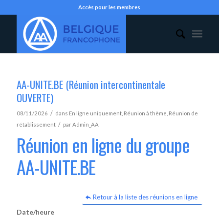
Accès pour les membres
AA-UNITE.BE (Réunion intercontinentale
OUVERTE)
/
08/11/2026
dans
En ligne uniquement
,
Réunion à thème
,
Réunion de
/
rétablissement
par
Admin_AA
Réunion en ligne du groupe
AA-UNITE.BE
Retour à la liste des réunions en ligne
Date/heure