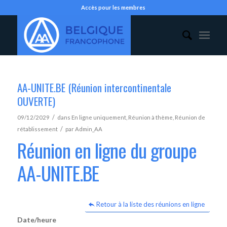
Accès pour les membres
AA-UNITE.BE (Réunion intercontinentale
OUVERTE)
/
09/12/2029
dans
En ligne uniquement
,
Réunion à thème
,
Réunion de
/
rétablissement
par
Admin_AA
Réunion en ligne du groupe
AA-UNITE.BE
Retour à la liste des réunions en ligne
Date/heure