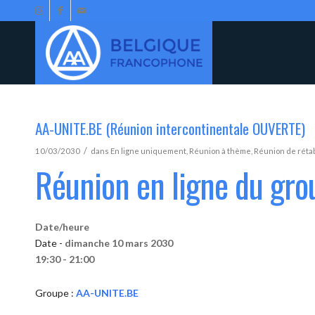
AA-UNITE.BE (Réunion intercontinentale OUVERTE)
/
10/03/2030
dans
En ligne uniquement
,
Réunion à thème
,
Réunion de réta
Réunion en ligne du gr
Date/heure
Date -
dimanche 10 mars 2030
19:30 - 21:00
Groupe :
AA-UNITE.BE