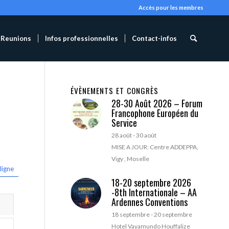
Accès pour les membres
Reunions
Infos professionnelles
Contact-infos
ÉVÈNEMENTS ET CONGRÈS
28-30 Août 2026 – Forum
Francophone Européen du
Service
28 août
-
30 août
MISE A JOUR: Centre ADDEPPA,
Vigy , Moselle
ligne
18-20 septembre 2026
-8th Internationale – AA
Ardennes Conventions
18 septembre
-
20 septembre
Hotel Vayamundo Houffalize