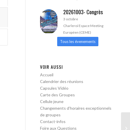
20261003- Congrès
3 octobre
Charleroi Espace Meeting
Européen (CEME)
Tous les évenements
VOIR AUSSI
Accueil
Calendrier des réunions
Capsules Vidéo
Carte des Groupes
Cellule jeune
Changements d’horaires exceptionnels
de groupes
Contact-infos
AA
Foire aux Questions