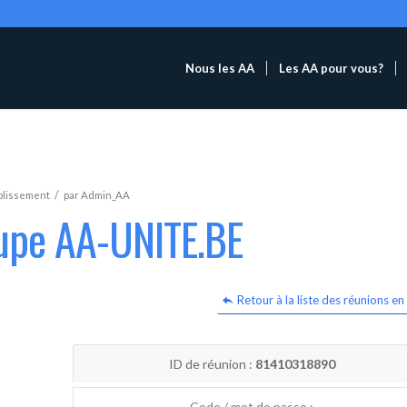
Nous les AA
Les AA pour vous?
/
blissement
par
Admin_AA
oupe AA-UNITE.BE
Retour à la liste des réunions en 
ID de réunion :
81410318890
Code / mot de passe :