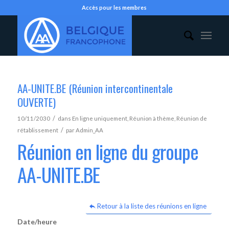
Accès pour les membres
AA-UNITE.BE (Réunion intercontinentale
OUVERTE)
/
10/11/2030
dans
En ligne uniquement
,
Réunion à thème
,
Réunion de
/
rétablissement
par
Admin_AA
Réunion en ligne du groupe
AA-UNITE.BE
Retour à la liste des réunions en ligne
Date/heure