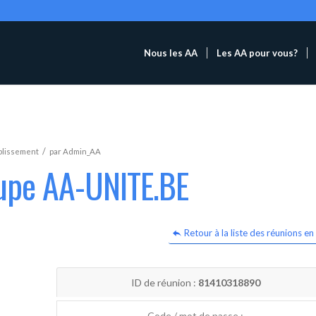
Nous les AA
Les AA pour vous?
/
blissement
par
Admin_AA
oupe AA-UNITE.BE
Retour à la liste des réunions en 
ID de réunion :
81410318890
Code / mot de passe :