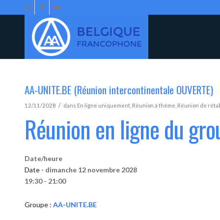
AA-UNITE.BE (Réunion intercontinentale OUVERTE)
/
12/11/2028
dans
En ligne uniquement
,
Réunion à thème
,
Réunion de réta
Réunion en ligne du gr
Date/heure
Date -
dimanche 12 novembre 2028
19:30 - 21:00
Groupe :
AA-UNITE.BE