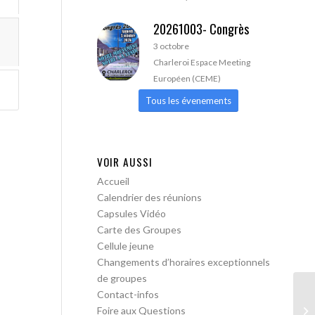
20261003- Congrès
3 octobre
Charleroi Espace Meeting
Européen (CEME)
Tous les évenements
VOIR AUSSI
Accueil
Calendrier des réunions
Capsules Vidéo
Carte des Groupes
Cellule jeune
Changements d’horaires exceptionnels
de groupes
Contact-infos
AA
Foire aux Questions