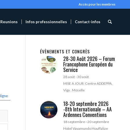
Accès pour les membres
Reunions
Infos professionnelles
Contact-infos
ÉVÈNEMENTS ET CONGRÈS
28-30 Août 2026 – Forum
Francophone Européen du
Service
28 août
-
30 août
MISE A JOUR: Centre ADDEPPA,
Vigy , Moselle
ligne
18-20 septembre 2026
-8th Internationale – AA
Ardennes Conventions
18 septembre
-
20 septembre
Hotel Vayamundo Houffalize