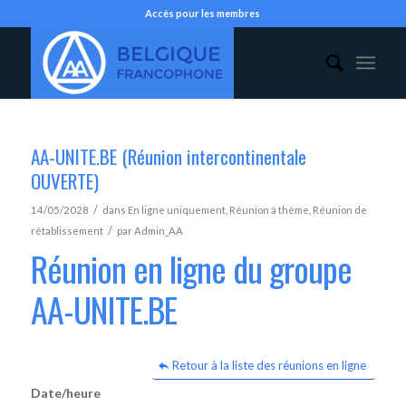
Accès pour les membres
AA-UNITE.BE (Réunion intercontinentale
OUVERTE)
/
14/05/2028
dans
En ligne uniquement
,
Réunion à thème
,
Réunion de
/
rétablissement
par
Admin_AA
Réunion en ligne du groupe
AA-UNITE.BE
Retour à la liste des réunions en ligne
Date/heure