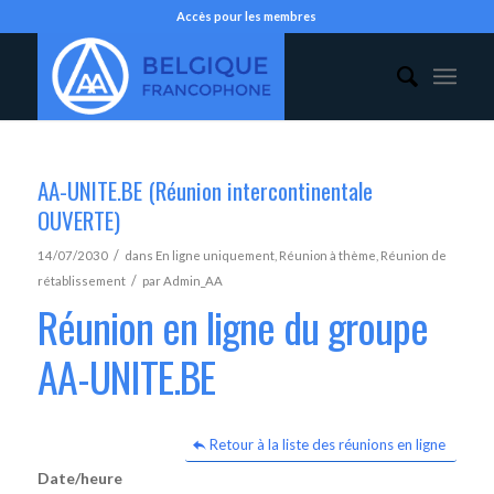
Accès pour les membres
AA-UNITE.BE (Réunion intercontinentale
OUVERTE)
/
14/07/2030
dans
En ligne uniquement
,
Réunion à thème
,
Réunion de
/
rétablissement
par
Admin_AA
Réunion en ligne du groupe
AA-UNITE.BE
Retour à la liste des réunions en ligne
Date/heure