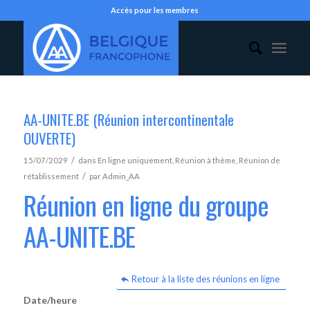
Accès pour les membres
AA-UNITE.BE (Réunion intercontinentale
OUVERTE)
/
15/07/2029
dans
En ligne uniquement
,
Réunion à thème
,
Réunion de
/
rétablissement
par
Admin_AA
Réunion en ligne du groupe
AA-UNITE.BE
Retour à la liste des réunions en ligne
Date/heure