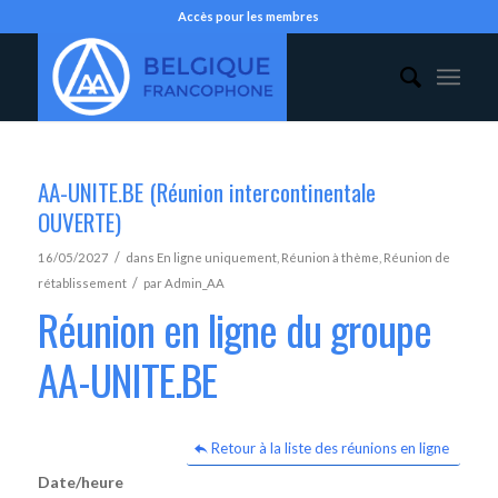
Accès pour les membres
AA-UNITE.BE (Réunion intercontinentale
OUVERTE)
/
16/05/2027
dans
En ligne uniquement
,
Réunion à thème
,
Réunion de
/
rétablissement
par
Admin_AA
Réunion en ligne du groupe
AA-UNITE.BE
Retour à la liste des réunions en ligne
Date/heure