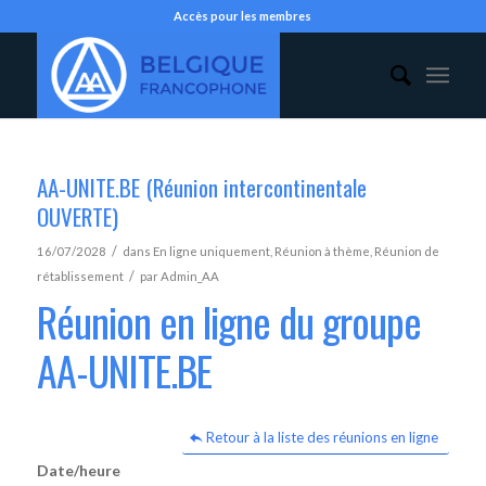
Accès pour les membres
AA-UNITE.BE (Réunion intercontinentale
OUVERTE)
/
16/07/2028
dans
En ligne uniquement
,
Réunion à thème
,
Réunion de
/
rétablissement
par
Admin_AA
Réunion en ligne du groupe
AA-UNITE.BE
Retour à la liste des réunions en ligne
Date/heure