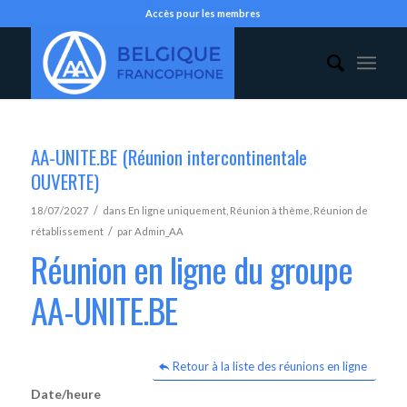
Accès pour les membres
AA-UNITE.BE (Réunion intercontinentale
OUVERTE)
/
18/07/2027
dans
En ligne uniquement
,
Réunion à thème
,
Réunion de
/
rétablissement
par
Admin_AA
Réunion en ligne du groupe
AA-UNITE.BE
Retour à la liste des réunions en ligne
Date/heure