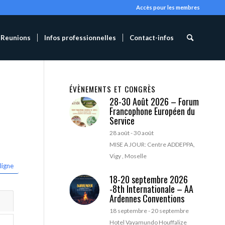
Accès pour les membres
Reunions
Infos professionnelles
Contact-infos
ÉVÈNEMENTS ET CONGRÈS
28-30 Août 2026 – Forum
Francophone Européen du
Service
28 août
-
30 août
MISE A JOUR: Centre ADDEPPA,
Vigy , Moselle
ligne
18-20 septembre 2026
-8th Internationale – AA
Ardennes Conventions
18 septembre
-
20 septembre
Hotel Vayamundo Houffalize