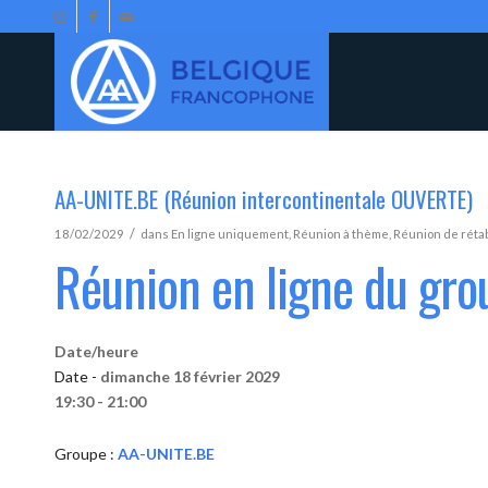
AA-UNITE.BE (Réunion intercontinentale OUVERTE)
/
18/02/2029
dans
En ligne uniquement
,
Réunion à thème
,
Réunion de réta
Réunion en ligne du gr
Date/heure
Date -
dimanche 18 février 2029
19:30 - 21:00
Groupe :
AA-UNITE.BE