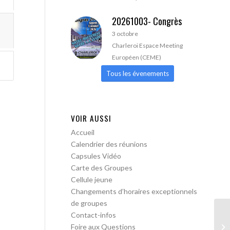
20261003- Congrès
3 octobre
Charleroi Espace Meeting
Européen (CEME)
Tous les évenements
VOIR AUSSI
Accueil
Calendrier des réunions
Capsules Vidéo
Carte des Groupes
Cellule jeune
Changements d’horaires exceptionnels
de groupes
Contact-infos
AA
Foire aux Questions