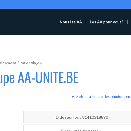
Nous les AA
Les AA pour vous?
/
blissement
par
Admin_AA
oupe AA-UNITE.BE
Retour à la liste des réunions en 
ID de réunion :
81410318890
Code / mot de passe :