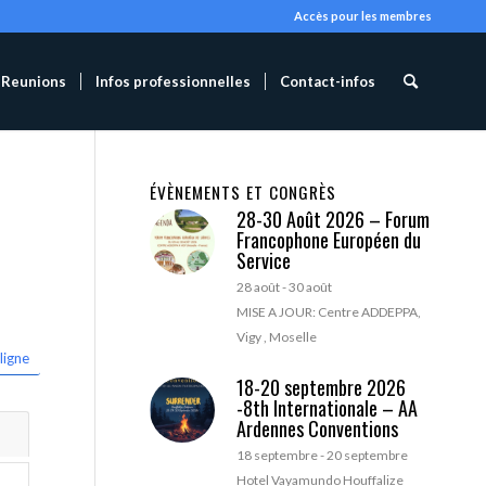
Accès pour les membres
Reunions
Infos professionnelles
Contact-infos
ÉVÈNEMENTS ET CONGRÈS
28-30 Août 2026 – Forum
Francophone Européen du
Service
28 août
-
30 août
MISE A JOUR: Centre ADDEPPA,
Vigy , Moselle
ligne
18-20 septembre 2026
-8th Internationale – AA
Ardennes Conventions
18 septembre
-
20 septembre
Hotel Vayamundo Houffalize