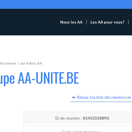
Nous les AA
Les AA pour vous?
/
blissement
par
Admin_AA
oupe AA-UNITE.BE
Retour à la liste des réunions en 
ID de réunion :
81410318890
Code / mot de passe :