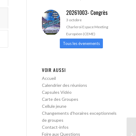
20261003- Congrès
3 octobre
Charleroi Espace Meeting
Européen (CEME)
Tous les évenements
VOIR AUSSI
Accueil
Calendrier des réunions
Capsules Vidéo
Carte des Groupes
Cellule jeune
Changements d’horaires exceptionnels
de groupes
Contact-infos
AA
Foire aux Questions