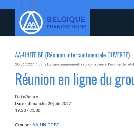
AA-UNITE.BE (Réunion intercontinentale OUVERTE)
/
20/06/2027
dans
En ligne uniquement
,
Réunion à thème
,
Réunion de réta
Réunion en ligne du gr
Date/heure
Date -
dimanche 20 juin 2027
19:30 - 21:00
Groupe :
AA-UNITE.BE