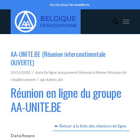
Accès pour les membres
AA-UNITE.BE (Réunion intercontinentale
OUVERTE)
/
20/10/2030
dans
En ligne uniquement
,
Réunion à thème
,
Réunion de
/
rétablissement
par
Admin_AA
Réunion en ligne du groupe
AA-UNITE.BE
Retour à la liste des réunions en ligne
Date/heure