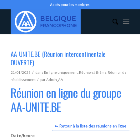
Accès pour les membres
AA-UNITE.BE (Réunion intercontinentale
OUVERTE)
/
21/01/2029
dans
En ligne uniquement
,
Réunion à thème
,
Réunion de
/
rétablissement
par
Admin_AA
Réunion en ligne du groupe
AA-UNITE.BE
Retour à la liste des réunions en ligne
Date/heure