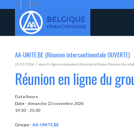
AA-UNITE.BE (Réunion intercontinentale OUVERTE)
/
22/11/2026
dans
En ligne uniquement
,
Réunion à thème
,
Réunion de réta
Réunion en ligne du gr
Date/heure
Date -
dimanche 22 novembre 2026
19:30 - 21:00
Groupe :
AA-UNITE.BE