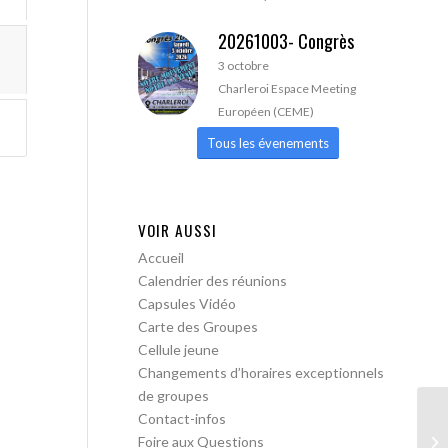
20261003- Congrès
3 octobre
Charleroi Espace Meeting
Européen (CEME)
Tous les évenements
VOIR AUSSI
Accueil
Calendrier des réunions
Capsules Vidéo
Carte des Groupes
Cellule jeune
Changements d’horaires exceptionnels
de groupes
Contact-infos
AA
Foire aux Questions