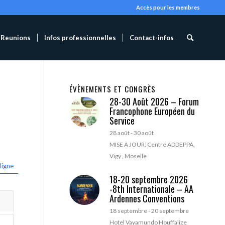
Accès pour les membres
Reunions
Infos professionnelles
Contact-infos
ÉVÈNEMENTS ET CONGRÈS
28-30 Août 2026 – Forum
Francophone Européen du
Service
28 août
-
30 août
MISE A JOUR: Centre ADDEPPA,
Vigy , Moselle
ligne
18-20 septembre 2026
-8th Internationale – AA
Ardennes Conventions
18 septembre
-
20 septembre
Hotel Vayamundo Houffalize