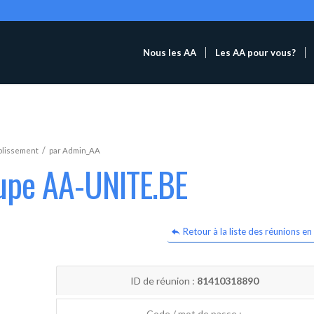
Nous les AA
Les AA pour vous?
/
blissement
par
Admin_AA
oupe AA-UNITE.BE
Retour à la liste des réunions en 
ID de réunion :
81410318890
Code / mot de passe :